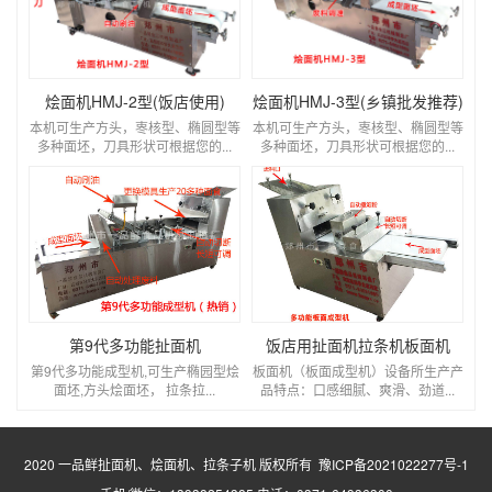
烩面机HMJ-2型(饭店使用)
烩面机HMJ-3型(乡镇批发推荐)
本机可生产方头，栆核型、椭圆型等
本机可生产方头，栆核型、椭圆型等
多种面坯，刀具形状可根据您的...
多种面坯，刀具形状可根据您的...
第9代多功能扯面机
饭店用扯面机拉条机板面机
第9代多功能成型机,可生产椭园型烩
板面机（板面成型机）设备所生产产
面坯,方头烩面坯， 拉条拉...
品特点：口感细腻、爽滑、劲道...
2020 一品鲜扯面机、烩面机、拉条子机 版权所有
豫ICP备2021022277号-1