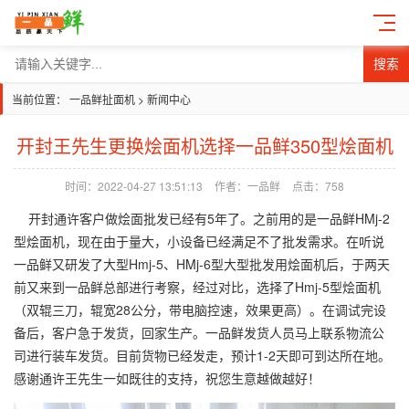
搜索
当前位置：
一品鲜扯面机
>
新闻中心
开封王先生更换烩面机选择一品鲜350型烩面机
时间：2022-04-27 13:51:13
作者：一品鲜
点击：758
开封通许客户做烩面批发已经有5年了。之前用的是一品鲜HMj-2
型烩面机，现在由于量大，小设备已经满足不了批发需求。在听说
一品鲜又研发了大型Hmj-5、HMj-6型大型批发用烩面机后，于两天
前又来到一品鲜总部进行考察，经过对比，选择了Hmj-5型烩面机
（双辊三刀，辊宽28公分，带电脑控速，效果更高）。在调试完设
备后，客户急于发货，回家生产。一品鲜发货人员马上联系物流公
司进行装车发货。目前货物已经发走，预计1-2天即可到达所在地。
感谢通许王先生一如既往的支持，祝您生意越做越好！