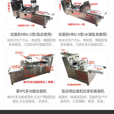
烩面机HMJ-2型(饭店使用)
烩面机HMJ-3型(乡镇批发推荐)
本机可生产方头，栆核型、椭圆型等
本机可生产方头，栆核型、椭圆型等
多种面坯，刀具形状可根据您的...
多种面坯，刀具形状可根据您的...
第9代多功能扯面机
饭店用扯面机拉条机板面机
第9代多功能成型机,可生产椭园型烩
板面机（板面成型机）设备所生产产
面坯,方头烩面坯， 拉条拉...
品特点：口感细腻、爽滑、劲道...